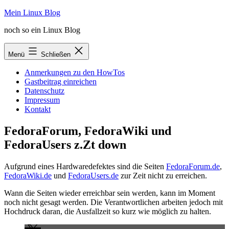
Zum
Mein Linux Blog
Inhalt
noch so ein Linux Blog
springen
Menü
Schließen
Anmerkungen zu den HowTos
Gastbeitrag einreichen
Datenschutz
Impressum
Kontakt
FedoraForum, FedoraWiki und
FedoraUsers z.Zt down
Aufgrund eines Hardwaredefektes sind die Seiten
FedoraForum.de
,
FedoraWiki.de
und
FedoraUsers.de
zur Zeit nicht zu erreichen.
Wann die Seiten wieder erreichbar sein werden, kann im Moment
noch nicht gesagt werden. Die Verantwortlichen arbeiten jedoch mit
Hochdruck daran, die Ausfallzeit so kurz wie möglich zu halten.