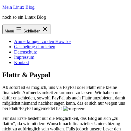
Zum
Mein Linux Blog
Inhalt
noch so ein Linux Blog
springen
Menü
Schließen
Anmerkungen zu den HowTos
Gastbeitrag einreichen
Datenschutz
Impressum
Kontakt
Flattr & Paypal
Ab sofort ist es möglich, uns via PayPal oder Flattr eine kleine
finanzielle Aufmerksamkeit zukommen zu lassen. Wir haben uns
dafür entschieden, sowohl PayPal als auch Flattr anzubieten, damit
möglichst niemand nachher sagen kann, das er sich nur wegen uns
bei Flattr/PayPal angemeldet hat
Für das Erste besteht nur die Möglichkeit, das Blog an sich „zu
flattrn“, da wir mit dem Wunsch nach finanzieller Unterstützung
nicht zu aufdringlich sein wollten. Falls jedoch unsere Leser den