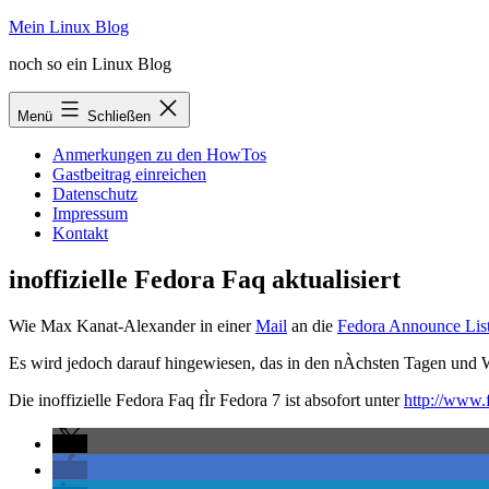
Zum
Mein Linux Blog
Inhalt
noch so ein Linux Blog
springen
Menü
Schließen
Anmerkungen zu den HowTos
Gastbeitrag einreichen
Datenschutz
Impressum
Kontakt
inoffizielle Fedora Faq aktualisiert
Wie Max Kanat-Alexander in einer
Mail
an die
Fedora Announce Lis
Es wird jedoch darauf hingewiesen, das in den nÀchsten Tagen und 
Die inoffizielle Fedora Faq fÌr Fedora 7 ist absofort unter
http://www.f